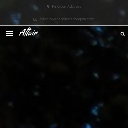
Find our Address
director@caminatasbogota.com