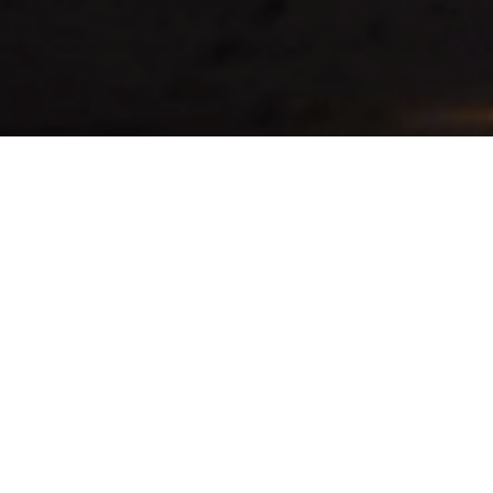
DATE
01 ENE - 31 DIC
DURATION
366 DAYS
AVAILABILITY